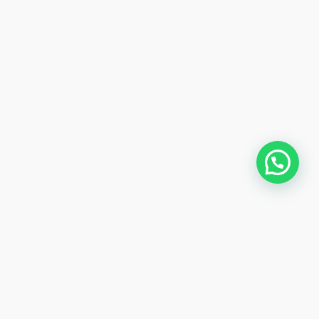
¿Buscas una colaboración para tu próximo proyecto?
CONTÁCTANOS
Aviso de
Privacidad
Términos y
condiciones
2024 Copyright:
Mojito Media
| Designed By
Mojito Media