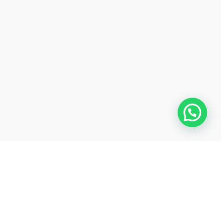
¿Buscas una colaboración para tu próximo proyecto?
CONTÁCTANOS
Aviso de
Privacidad
Términos y
condiciones
2024 Copyright:
Mojito Media
| Designed By
Mojito Media