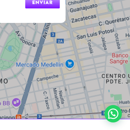
Enviar
jitomedia.mx