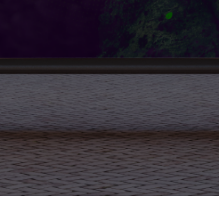
contacto@mo
2024 Copyright:
Mojito Media
| Designed By
Mojito Media